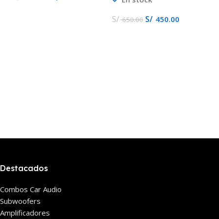
S/
S/
450.00
650.00
Destacados
Combos Car Audio
Subwoofers
Amplificadores