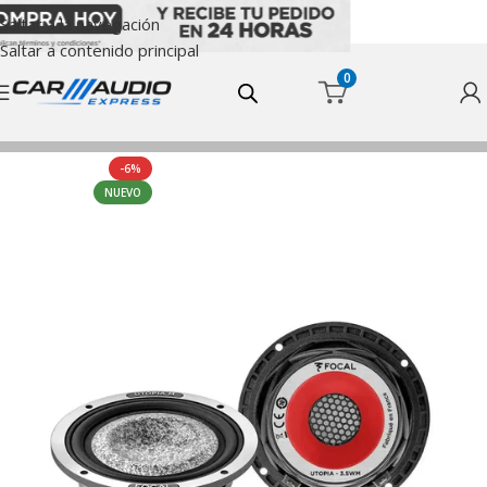
Saltar a la navegación
Saltar a contenido principal
0
Inicio
Mid Bass
-6%
NUEVO