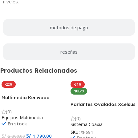
niveles.
metodos de pago
reseñas
Productos Relacionados
-22%
-31%
NUEVO
Multimedia Kenwood
DDX6019BT Receptor de
Parlantes Ovalados Xcelsus
DVD de 7.0″ con Bluetooth
200w XP694
(0)
Equipos Multimedia
(0)
En stock
Sistema Coaxial
SKU:
XP694
S/
S/
1,790.00
2,300.00
En stock