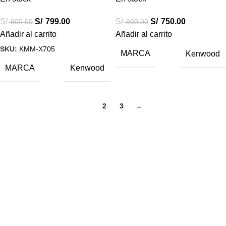
S/
S/
799.00
S/
S/
750.00
900.00
900.00
Añadir al carrito
Añadir al carrito
SKU:
KMM-X705
MARCA
Kenwood
MARCA
Kenwood
1
2
3
→
Destacados
Combos Car Audio
Subwoofers
Amplificadores
Radios Android
Accesorios
Ofertas
Sobre Car Audio Express