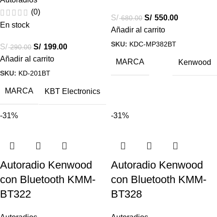
(0)
S/
S/
550.00
680.00
En stock
Añadir al carrito
SKU:
KDC-MP382BT
S/
S/
199.00
290.00
Añadir al carrito
MARCA
Kenwood
SKU:
KD-201BT
MARCA
KBT Electronics
-31%
-31%
Autoradio Kenwood
Autoradio Kenwood
con Bluetooth KMM-
con Bluetooth KMM-
BT322
BT328