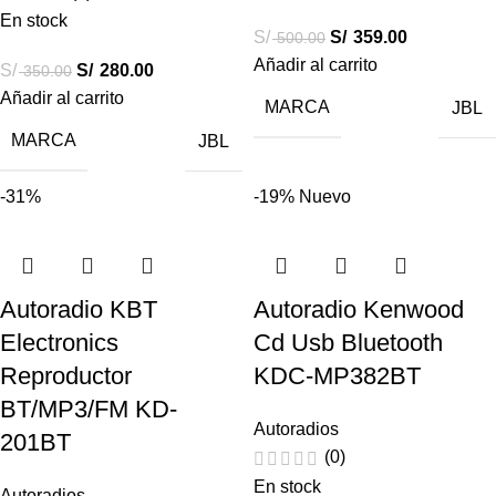
En stock
S/
S/
359.00
500.00
Añadir al carrito
S/
S/
280.00
350.00
Añadir al carrito
MARCA
JBL
MARCA
JBL
-31%
-19%
Nuevo
Autoradio KBT
Autoradio Kenwood
Electronics
Cd Usb Bluetooth
Reproductor
KDC-MP382BT
BT/MP3/FM KD-
Autoradios
201BT
(0)
En stock
Autoradios