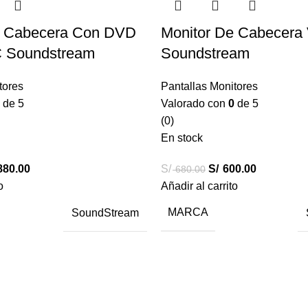
e Cabecera Con DVD
Monitor De Cabecer
 Soundstream
Soundstream
tores
Pantallas Monitores
de 5
Valorado con
0
de 5
(0)
En stock
80.00
S/
S/
600.00
680.00
o
Añadir al carrito
MARCA
SoundStream