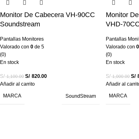
Monitor De Cabecera VH-90CC
Monitor D
Soundstream
VHD-70CC
Pantallas Monitores
Pantallas Moni
Valorado con
0
de 5
Valorado con
0
(0)
(0)
En stock
En stock
S/
S/
820.00
S/
S/
8
1,100.00
1,000.00
Añadir al carrito
Añadir al carrit
MARCA
MARCA
SoundStream
Destacados
Combos car audio