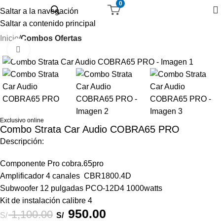
0
Saltar a la navegación
Saltar a contenido principal
Inicio
Combos Ofertas
Haga Click para agrandar
-14%
Exclusivo online
Combo Strata Car Audio COBRA65 PRO
Descripción:
Componente Pro cobra.65pro
Amplificador 4 canales CBR1800.4D
Subwoofer 12 pulgadas PCO-12D4 1000watts
Kit de instalación calibre 4
950.00
1,100.00
S/
S/