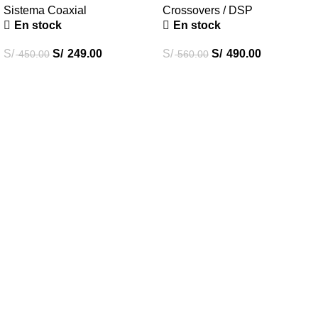
Sistema Coaxial
Crossovers / DSP
En stock
En stock
S/
S/
249.00
S/
S/
490.00
450.00
560.00
Destacados
Combos Car Audio
Subwoofers
Amplificadores