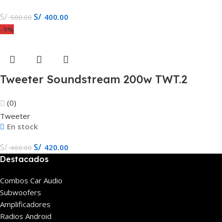
S/
S/
400.00
500.00
-9%
Tweeter Soundstream 200w TWT.2
(0)
Tweeter
En stock
S/
S/
420.00
460.00
Destacados
Combos Car Audio
Subwoofers
Amplificadores
Radios Android