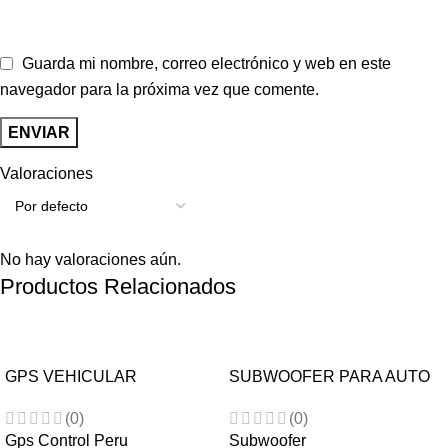
Guarda mi nombre, correo electrónico y web en este
navegador para la próxima vez que comente.
Valoraciones
No hay valoraciones aún.
Productos Relacionados
-30%
-15%
GPS VEHICULAR
SUBWOOFER PARA AUTO
TELTONIKA FMB 920
10″ 900W HEW10
(0)
(0)
Bluetooth Europeo
HYPNOTIC AUDIO
Gps Control Peru
Subwoofer
antibloqueo