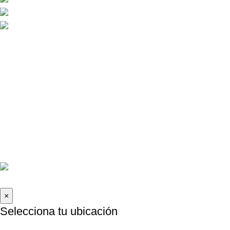
FORMAS DE PAGO
Contáctanos
La Molina, Lima-Perú
informes@caraudioexpress.pe
+51 927 489 761
Lunes a Sábado de 9am - 8pm
2026 Car Audio Express | Todos los derechos reservados .
×
Selecciona tu ubicación