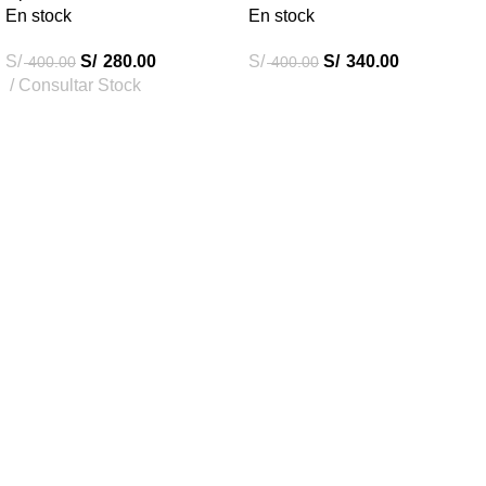
En stock
En stock
S/
S/
280.00
S/
S/
340.00
400.00
400.00
Consultar Stock
Destacados
Combos Car Audio
Subwoofers
Amplificadores
Radios Android
Accesorios