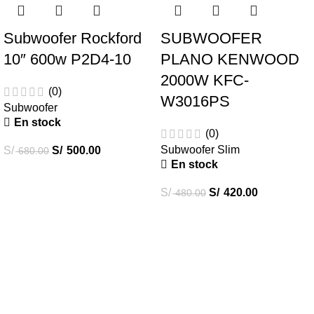
Subwoofer Rockford
SUBWOOFER
10″ 600w P2D4-10
PLANO KENWOOD
2000W KFC-
(0)
W3016PS
Subwoofer
En stock
(0)
Subwoofer Slim
S/
S/
500.00
680.00
En stock
S/
S/
420.00
480.00