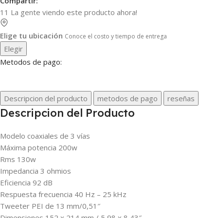
Compartir:
11
La gente viendo este producto ahora!
Elige tu ubicación
Conoce el costo y tiempo de entrega
Elegir
Metodos de pago:
Descripcion del producto
metodos de pago
reseñas
Descripcion del Producto
Modelo coaxiales de 3 vías
Máxima potencia 200w
Rms 130w
Impedancia 3 ohmios
Eficiencia 92 dB
Respuesta frecuencia 40 Hz – 25 kHz
Tweeter PEI de 13 mm/0,51″
Dimensiones 152 x 214 mm / 5,98 x 8,43″