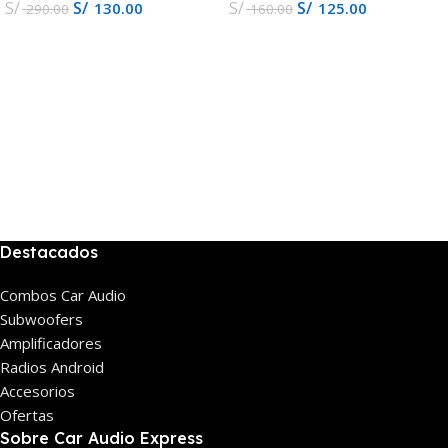
S/
S/
S/
S/
130.00
125.00
290.00
160.00
Destacados
Combos Car Audio
Subwoofers
Amplificadores
Radios Android
Accesorios
Ofertas
Sobre Car Audio Express