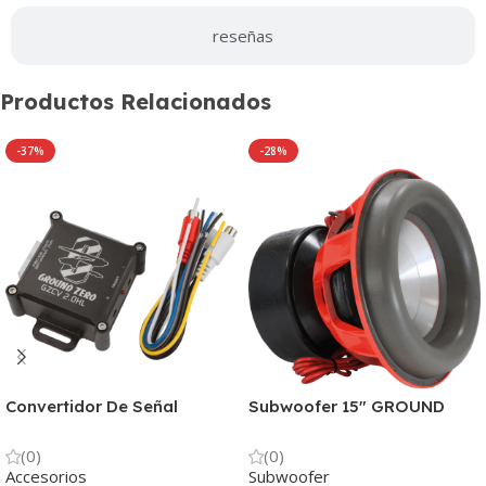
reseñas
Productos Relacionados
-37%
-28%
Convertidor De Señal
Subwoofer 15″ GROUND
Ground Zero 2 Salidas
ZERO 6000w GZPW
GZCV 2.0HL
15XXmáx
(0)
(0)
Accesorios
Subwoofer