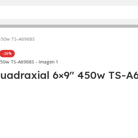
″ 450w TS-A6968S
-26%
cuadraxial 6×9″ 450w TS-A