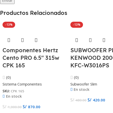
Productos Relacionados
-13%
-13%
Componentes Hertz
SUBWOOFER P
Cento PRO 6.5″ 315w
KENWOOD 20
CPK 165
KFC-W3016PS
(0)
(0)
Sistema Componentes
Subwoofer Slim
En stock
SKU:
CPK 165
En stock
S/
S/
420.00
480.00
S/
S/
870.00
1,000.00