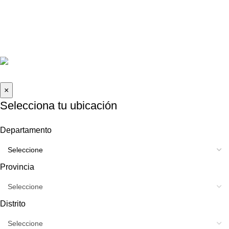
La Molina, Lima-Perú
informes@caraudioexpress.pe
+51 927 489 761
Lunes a Sábado de 9am - 8pm
2026 Car Audio Express | Todos los derechos reservados .
×
Selecciona tu ubicación
Departamento
Provincia
Distrito