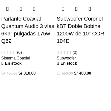
Parlante Coaxial
Subwoofer Coronel
Quantum Audio 3 vías
kBT Doble Bobina
6×9″ pulgadas 175w
1200W de 10″ COR-
Q69
104D
(0)
(0)
Sistema Coaxial
Subwoofer
En stock
En stock
S/
S/
310.00
S/
S/
400.00
450.00
550.00