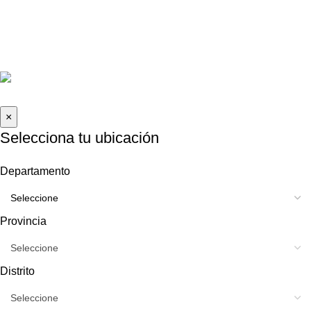
La Molina, Lima-Perú
informes@caraudioexpress.pe
+51 927 489 761
Lunes a Sábado de 9am - 8pm
2026 Car Audio Express | Todos los derechos reservados .
×
Selecciona tu ubicación
Departamento
Provincia
Distrito