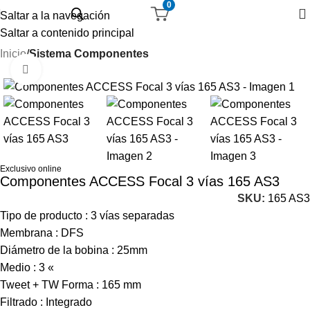
0
Saltar a la navegación
Saltar a contenido principal
Inicio
Sistema Componentes
Haga Click para agrandar
-20%
Exclusivo online
Componentes ACCESS Focal 3 vías 165 AS3
SKU:
165 AS3
Tipo de producto : 3 vías separadas
Membrana : DFS
Diámetro de la bobina : 25mm
Medio : 3 «
Tweet + TW Forma : 165 mm
Filtrado : Integrado