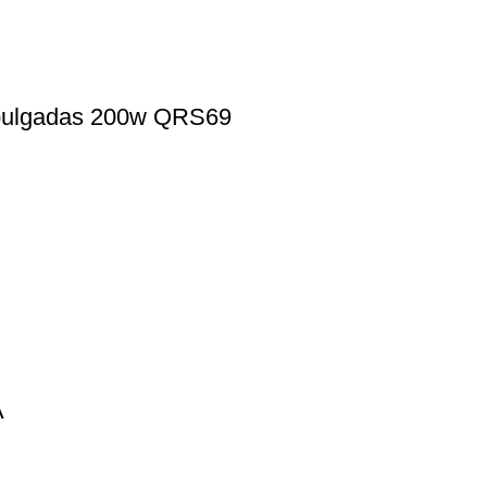
 pulgadas 200w QRS69
A