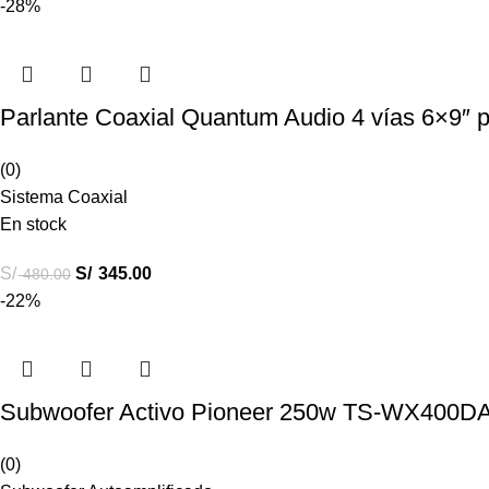
-28%
Parlante Coaxial Quantum Audio 4 vías 6×9″
(0)
Sistema Coaxial
En stock
S/
S/
345.00
480.00
-22%
Subwoofer Activo Pioneer 250w TS-WX400D
(0)