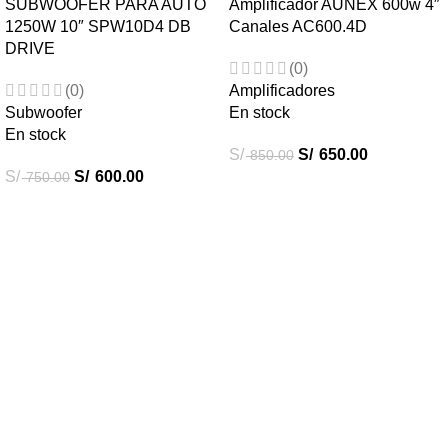
SUBWOOFER PARA AUTO
Amplificador AUNEX 600w 4″
1250W 10″ SPW10D4 DB
Canales AC600.4D
DRIVE
(0)
(0)
Amplificadores
Subwoofer
En stock
En stock
S/
S/
650.00
850.00
S/
S/
600.00
750.00
Destacados
Combos Car Audio