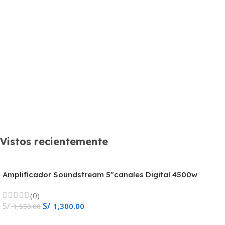
Vistos recientemente
Amplificador Soundstream 5″canales Digital 4500w
RS5.4500D
(0)
S/
S/
1,300.00
1,550.00