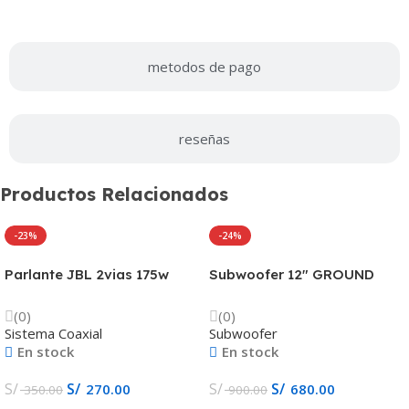
metodos de pago
reseñas
Productos Relacionados
-23%
-24%
Parlante JBL 2vias 175w
Subwoofer 12″ GROUND
STAGE-1621
ZERO 1000w GZIW 12XSPL-
D2 ROSA EDITION
(0)
(0)
Sistema Coaxial
Subwoofer
En stock
En stock
S/
S/
S/
S/
270.00
680.00
350.00
900.00