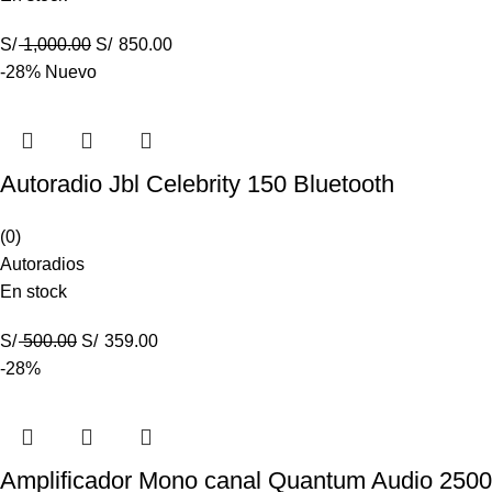
S/
1,000.00
S/
850.00
-28%
Nuevo
Autoradio Jbl Celebrity 150 Bluetooth
(0)
Autoradios
En stock
S/
500.00
S/
359.00
-28%
Amplificador Mono canal Quantum Audio 25