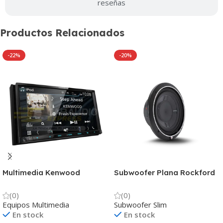
reseñas
Productos Relacionados
-22%
-20%
Multimedia Kenwood
Subwoofer Plana Rockford
DDX6019BT Receptor de
600W P3SD2-10
DVD de 7.0″ con Bluetooth
(0)
(0)
Equipos Multimedia
Subwoofer Slim
En stock
En stock