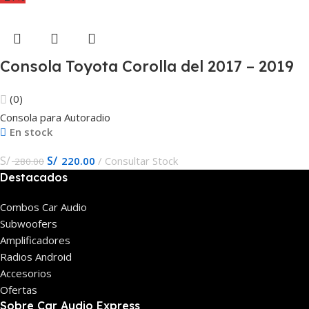
Consola Toyota Corolla del 2017 – 2019
(0)
Consola para Autoradio
En stock
S/
S/
220.00
Consultar Stock
280.00
Destacados
Combos Car Audio
Subwoofers
Amplificadores
Radios Android
Accesorios
Ofertas
Sobre Car Audio Express