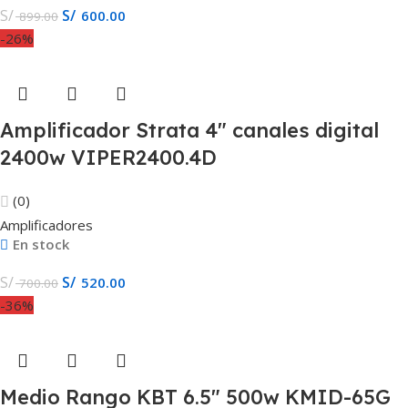
S/
S/
600.00
899.00
-26%
Amplificador Strata 4″ canales digital
2400w VIPER2400.4D
(0)
Amplificadores
En stock
S/
S/
520.00
700.00
-36%
Medio Rango KBT 6.5″ 500w KMID-65G