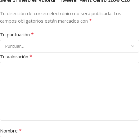
Sé el primero en valorar “Tweeter Hertz Cento 120w C26”
Tu dirección de correo electrónico no será publicada.
Los
*
campos obligatorios están marcados con
*
Tu puntuación
*
Tu valoración
*
Nombre