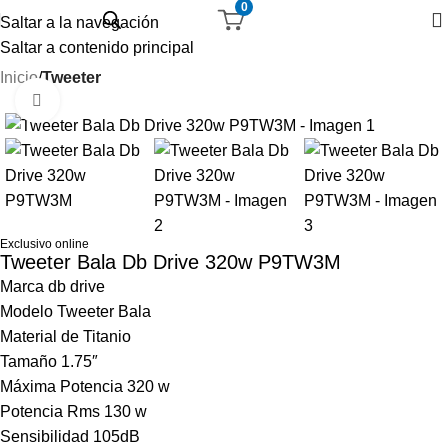
0
Saltar a la navegación
Saltar a contenido principal
Inicio
Tweeter
Haga Click para agrandar
-20%
Exclusivo online
Tweeter Bala Db Drive 320w P9TW3M
Marca db drive
Modelo Tweeter Bala
Material de Titanio
Tamaño 1.75″
Máxima Potencia 320 w
Potencia Rms 130 w
Sensibilidad 105dB