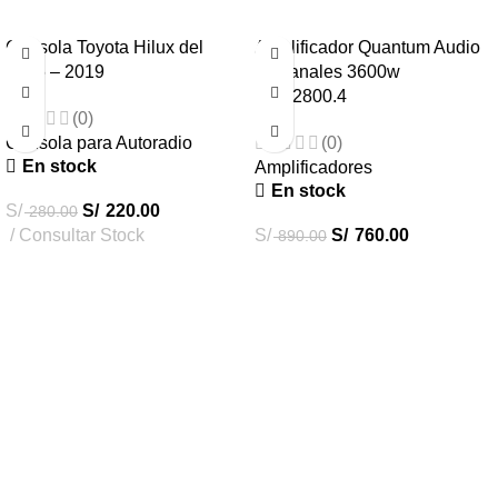
Consola Toyota Hilux del
Amplificador Quantum Audio
2016 – 2019
4″ Canales 3600w
QPX2800.4
(0)
Consola para Autoradio
(0)
En stock
Amplificadores
En stock
S/
S/
220.00
280.00
Consultar Stock
S/
S/
760.00
890.00
Destacados