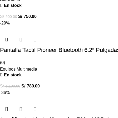
En stock
S/
S/
750.00
900.00
-29%
Pantalla Tactil Pioneer Bluetooth 6.2″ Pulg
(0)
Equipos Multimedia
En stock
S/
S/
780.00
1,100.00
-36%