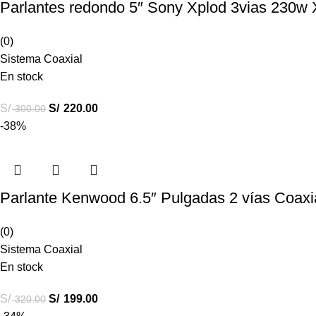
Parlantes redondo 5″ Sony Xplod 3vias 230
(0)
Sistema Coaxial
En stock
S/
S/
220.00
300.00
-38%
Parlante Kenwood 6.5″ Pulgadas 2 vías Coa
(0)
Sistema Coaxial
En stock
S/
S/
199.00
320.00