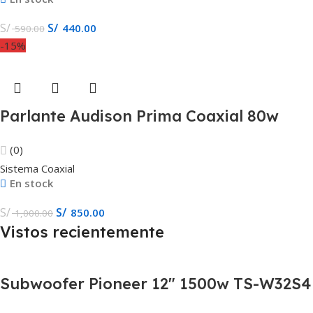
S/
S/
440.00
590.00
-15%
Parlante Audison Prima Coaxial 80w
APBMW X4E
(0)
Sistema Coaxial
En stock
S/
S/
850.00
1,000.00
Vistos recientemente
Subwoofer Pioneer 12″ 1500w TS-W32S4