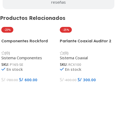
reseñas
Productos Relacionados
-23%
-25%
Componentes Rockford
Parlante Coaxial Auditor 2
Fosgate Punch 120w P165-
vías ACX 100
SE
(0)
(0)
Sistema Componentes
Sistema Coaxial
SKU:
P165-SE
SKU:
RCX100
En stock
En stock
S/
S/
S/
S/
600.00
300.00
780.00
400.00