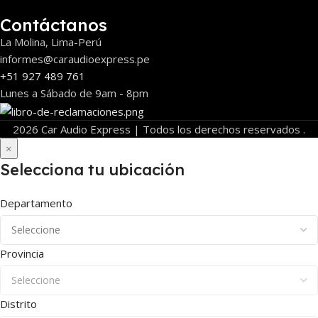
Contáctanos
La Molina, Lima-Perú
informes@caraudioexpress.pe
+51 927 489 761
Lunes a Sábado de 9am - 8pm
2026 Car Audio Express | Todos los derechos reservados .
×
Selecciona tu ubicación
Departamento
Provincia
Distrito