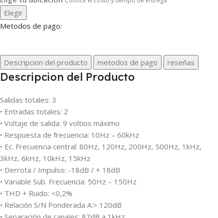
Conoce el costo y tiempo de entrega
Elegir
Metodos de pago:
Descripcion del producto
metodos de pago
reseñas
Descripcion del Producto
Salidas totales: 3
• Entradas totales: 2
• Voltaje de salida: 9 voltios máximo
• Respuesta de frecuencia: 10Hz – 60kHz
• Ec. Frecuencia central: 80Hz, 120Hz, 200Hz, 500Hz, 1kHz,
3kHz, 6kHz, 10kHz, 15kHz
• Derrota / Impulso: -18dB / + 18dB
• Variable Sub. Frecuencia: 50Hz – 150Hz
• THD + Ruido: <0,2%
• Relación S/N Ponderada A:> 120dB
• Separación de canales: 87dB a 1kHz