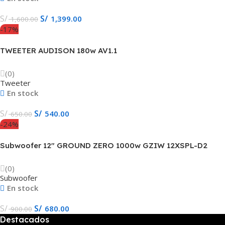
S/
S/
1,399.00
1,600.00
-17%
TWEETER AUDISON 180w AV1.1
(0)
Tweeter
En stock
S/
S/
540.00
650.00
-24%
Subwoofer 12″ GROUND ZERO 1000w GZIW 12XSPL-D2
(0)
Subwoofer
En stock
S/
S/
680.00
900.00
Destacados