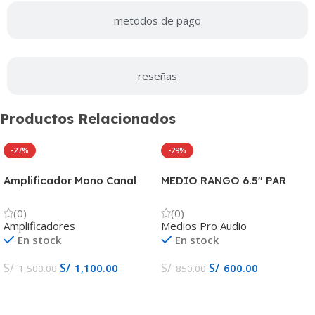
metodos de pago
reseñas
Productos Relacionados
-27%
-29%
Amplificador Mono Canal
MEDIO RANGO 6.5″ PAR
2800w HYP2800D
650W WDX7MR6 DBDRIVER
HYPNOTIC AUDIO
(0)
(0)
Amplificadores
Medios Pro Audio
En stock
En stock
S/
S/
S/
S/
1,100.00
600.00
1,500.00
850.00