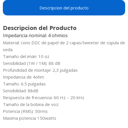
Descripcion del producto
Descripcion del Producto
Impedancia nominal:
4 ohmios
Material:
cono DDC de papel de 2 capas/tweeter de cúpula de
seda
Tamaño del imán:
10 oz
Sensibilidad (1W / 1M):
88 dB
Profundidad de montaje:
2,3 pulgadas
Impedancia de 4ohm
Tamaño:
6.5 pulgadas
Sensibilidad:
88dB
Respuesta de frecuencia:
60 Hz – 20 kHz
Tamaño de la bobina de voz:
Potencia (RMS):
50rms
Maxima potencia 150watts