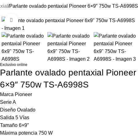
xial
Parlante ovalado pentaxial Pioneer 6×9″ 750w TS-A6998S
-20%
Haga Click para agrandar
Exclusivo online
Parlante ovalado pentaxial Pioneer
6×9″ 750w TS-A6998S
Marca Pioneer
Serie A
Diseño Ovalado
Salida 5 Vías
Tamaño 6×9″
Máxima potencia 750 W