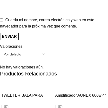
Guarda mi nombre, correo electrónico y web en este
navegador para la próxima vez que comente.
Valoraciones
No hay valoraciones aún.
Productos Relacionados
-20%
-24%
TWEETER BALA PARA
Amplificador AUNEX 600w 4″
AUTO XPERT NEO EXT1NB
Canales AC600.4D
EUPHORIA
(0)
(0)