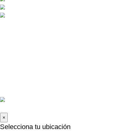
FORMAS DE PAGO
Contáctanos
La Molina, Lima-Perú
informes@caraudioexpress.pe
+51 927 489 761
Lunes a Sábado de 9am - 8pm
2026 Car Audio Express | Todos los derechos reservados .
×
Selecciona tu ubicación