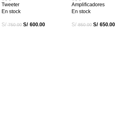
Tweeter
Amplificadores
En stock
En stock
S/
S/
600.00
S/
S/
650.00
750.00
850.00
Destacados
Combos Car Audio
Subwoofers
Amplificadores
Radios Android
Accesorios