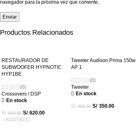
navegador para la próxima vez que comente.
Productos Relacionados
-23%
-22%
RESTAURADOR DE
Tweeter Audison Prima 150w
SUBWOOFER HYPNOTIC
AP 1
HYP1BE
(0)
(0)
Tweeter
En stock
Crossovers / DSP
En stock
S/
S/
350.00
450.00
S/
S/
620.00
800.00
AGOTADO