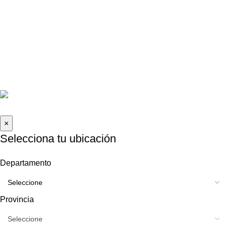
Contáctanos
La Molina, Lima-Perú
informes@caraudioexpress.pe
+51 927 489 761
Lunes a Sábado de 9am - 8pm
2026 Car Audio Express | Todos los derechos reservados .
×
Selecciona tu ubicación
Departamento
Provincia