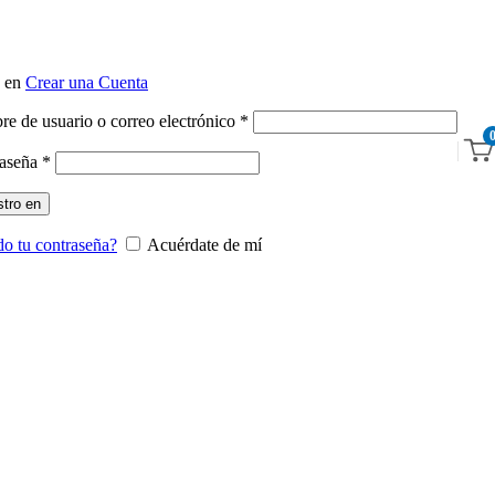
o en
Crear una Cuenta
Obligatorio
e de usuario o correo electrónico
*
Obligatorio
raseña
*
stro en
do tu contraseña?
Acuérdate de mí