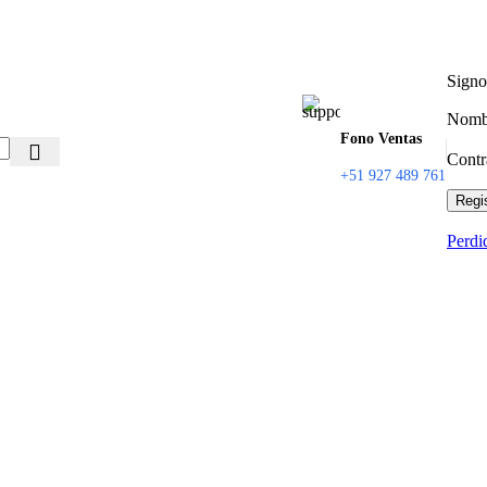
Sign
Nombr
Fono Ventas
Cont
+51 927 489 761
Regi
Perdi