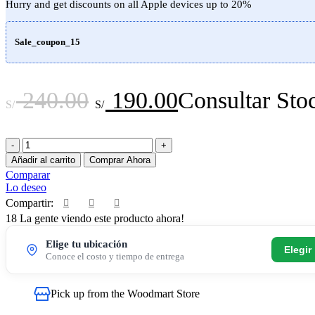
Hurry and get discounts on all Apple devices up to 20%
Sale_coupon_15
El
El
240.00
190.00
Consultar Sto
S/
S/
precio
precio
Consola
original
actual
Subaru
Añadir al carrito
Comprar Ahora
del
era:
es:
Comparar
2008
Lo deseo
-
S/ 240.00.
S/ 190.00.
Compartir:
2013
18
La gente viendo este producto ahora!
cantidad
Elige tu ubicación
Elegir
Conoce el costo y tiempo de entrega
Pick up from the Woodmart Store