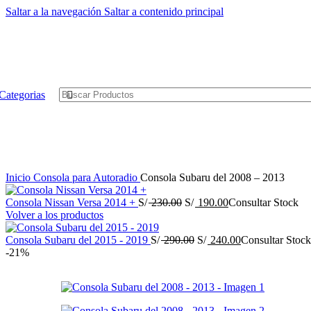
Saltar a la navegación
Saltar a contenido principal
Categorias
Inicio
Consola para Autoradio
Consola Subaru del 2008 – 2013
El
El
Consola Nissan Versa 2014 +
S/
230.00
S/
190.00
Consultar Stock
precio
precio
Volver a los productos
original
actual
era:
El
es:
El
Consola Subaru del 2015 - 2019
S/
290.00
S/
240.00
Consultar Stock
S/ 230.00.
precio
S/ 190.00.
precio
-21%
original
actual
era:
es:
S/ 290.00.
S/ 240.00.