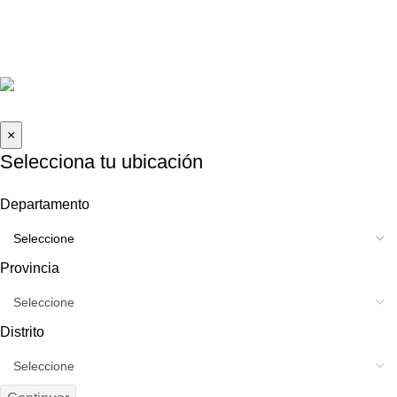
informes@caraudioexpress.pe
+51 927 489 761
Lunes a Sábado de 9am - 8pm
2026 Car Audio Express | Todos los derechos reservados .
×
Selecciona tu ubicación
Departamento
Provincia
Distrito