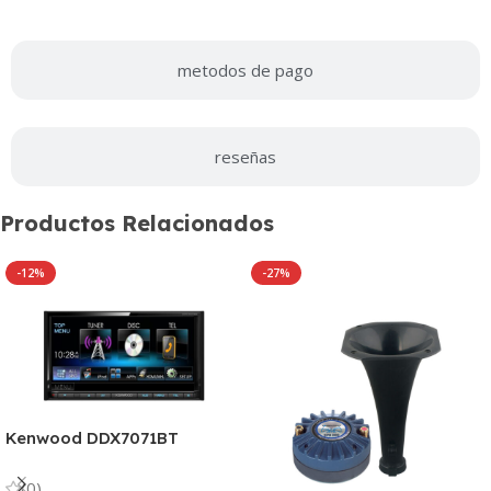
metodos de pago
reseñas
Productos Relacionados
-12%
-27%
Kenwood DDX7071BT
Autoradio DVD con
Bluetooth
(0)