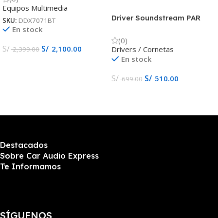
Equipos Multimedia
Driver Soundstream PAR
SKU:
DDX7071BT
300w SPD-300
En stock
(0)
S/
S/
2,100.00
Drivers / Cornetas
2,399.00
En stock
S/
S/
510.00
699.00
Destacados
Sobre Car Audio Express
Te Informamos
SÍGUENOS