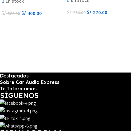
En stock
S/
S/
270.00
350.00
S/
S/
400.00
520.00
Destacados
Sobre Car Audio Express
Te Informamos
SÍGUENOS