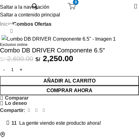
0
Saltar a la navegación
Saltar a contenido principal
Inicio
Combos Ofertas
Haga Click para agrandar
-13%
Exclusivo online
Combo DB DRIVER Componente 6.5″
2,250.00
2,600.00
S/
S/
AÑADIR AL CARRITO
COMPRAR AHORA
Comparar
Lo deseo
Compartir:
11
La gente viendo este producto ahora!