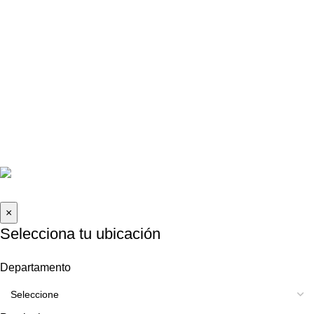
FORMAS DE PAGO
Contáctanos
La Molina, Lima-Perú
informes@caraudioexpress.pe
+51 927 489 761
Lunes a Sábado de 9am - 8pm
2026 Car Audio Express | Todos los derechos reservados .
×
Selecciona tu ubicación
Departamento