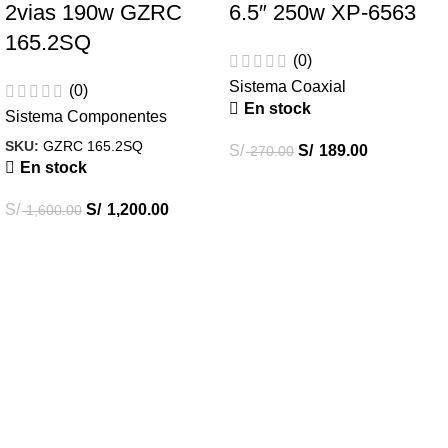
2vias 190w GZRC
6.5″ 250w XP-6563
165.2SQ
(0)
Sistema Coaxial
(0)
En stock
Sistema Componentes
SKU:
GZRC 165.2SQ
S/
S/
189.00
270.00
En stock
S/
S/
1,200.00
1,600.00
Destacados
Combos Car Audio