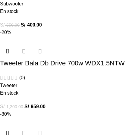
Subwoofer
En stock
S/
S/
400.00
550.00
-20%
Tweeter Bala Db Drive 700w WDX1.5NTW
(0)
Tweeter
En stock
S/
S/
959.00
1,200.00
-30%