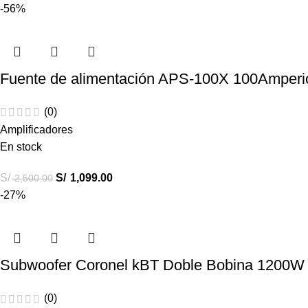
-56%
Fuente de alimentación APS-100X 100Amperio
(0)
Amplificadores
En stock
S/
S/
1,099.00
2,500.00
-27%
Subwoofer Coronel kBT Doble Bobina 1200W
(0)