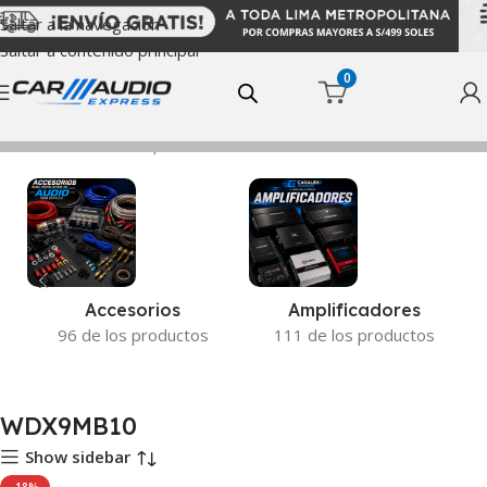
Saltar a la navegación
Saltar a contenido principal
0
Inicio
Productos etiquetados “WDX9MB10”
Accesorios
Amplificadores
96 de los productos
111 de los productos
WDX9MB10
Show sidebar