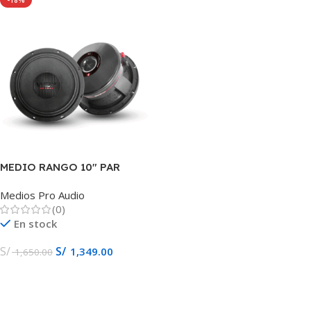
-18%
MEDIO RANGO 10″ PAR
500W WDX9MB10 DBDRIVER
Medios Pro Audio
(0)
En stock
S/
S/
1,349.00
1,650.00
Añadir Al Carrito