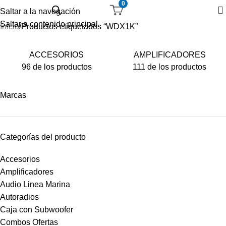
0
Saltar a la navegación
Saltar a contenido principal
Inicio
Productos etiquetados “WDX1K”
ACCESORIOS
AMPLIFICADORES
96 de los productos
111 de los productos
Marcas
Categorías del producto
Accesorios
Amplificadores
Audio Linea Marina
Autoradios
Caja con Subwoofer
Combos Ofertas