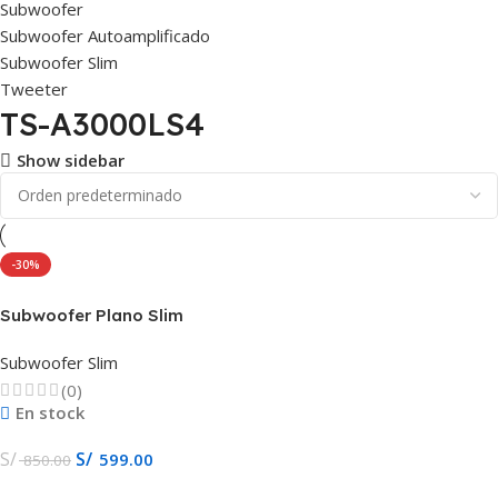
Subwoofer
Subwoofer Autoamplificado
Subwoofer Slim
Tweeter
TS-A3000LS4
Show sidebar
-30%
Subwoofer Plano Slim
Pioneer 12″ 1500w TS-
A3000LS4
Subwoofer Slim
(0)
En stock
S/
S/
599.00
850.00
Añadir Al Carrito