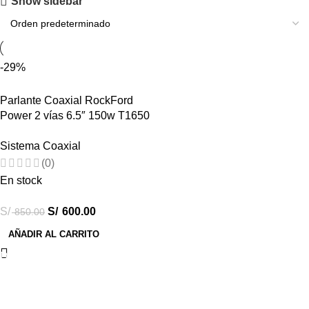
Show sidebar
-29%
Parlante Coaxial RockFord
Power 2 vías 6.5″ 150w T1650
Sistema Coaxial
(0)
En stock
S/
S/
600.00
850.00
AÑADIR AL CARRITO
Destacados
Combos Car Audio
Subwoofers