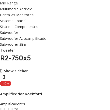
Mid Range
Multimedia Android
Pantallas Monitores
Sistema Coaxial
Sistema Componentes
Subwoofer
Subwoofer Autoamplificado
Subwoofer Slim
Tweeter
R2-750x5
Show sidebar
-17%
Amplificador Rockford
Fosgate 5″ canales 750w R2-
Amplificadores
750×5 Prime
(0)