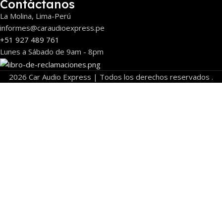
Contáctanos
La Molina, Lima-Perú
informes@caraudioexpress.pe
+51 927 489 761
Lunes a Sábado de 9am - 8pm
2026 Car Audio Express | Todos los derechos reservados .