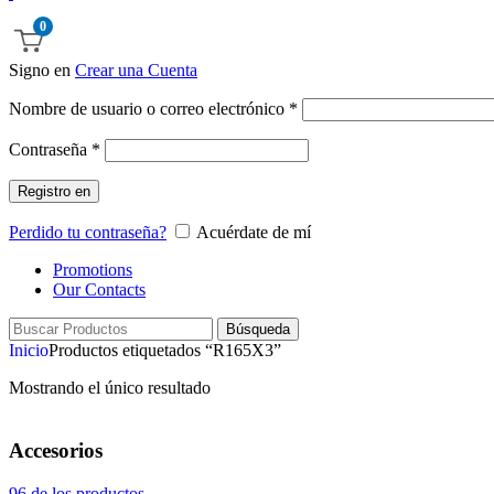
0
Signo en
Crear una Cuenta
Obligatorio
Nombre de usuario o correo electrónico
*
Obligatorio
Contraseña
*
Registro en
Perdido tu contraseña?
Acuérdate de mí
Promotions
Our Contacts
Búsqueda
Inicio
Productos etiquetados “R165X3”
Mostrando el único resultado
Accesorios
96 de los productos