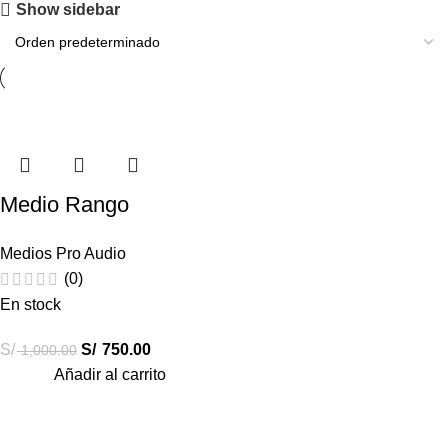
Show sidebar
-25%
Medio Rango
Rockford Fosgate 8″
Medios Pro Audio
Pulgadas 250w PPS4-
(0)
8
En stock
S/
S/
750.00
1,000.00
Añadir al carrito
Destacados
Combos Car Audio