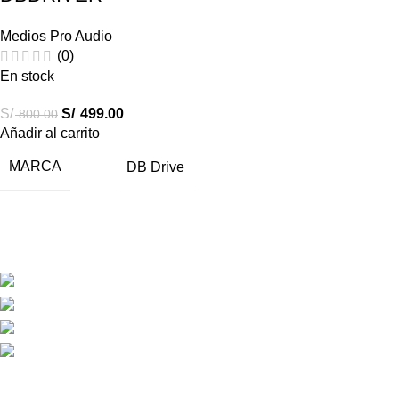
Medios Pro Audio
(0)
En stock
S/
S/
499.00
800.00
Añadir al carrito
MARCA
DB Drive
Destacados
Sobre Car Audio Express
Te Informamos
SÍGUENOS
FORMAS DE PAGO