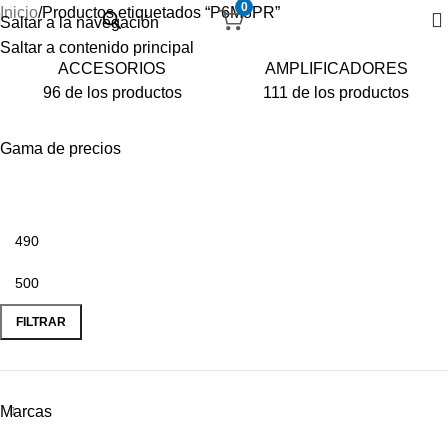
0
Inicio
Productos etiquetados “P6M8PR”
Saltar a la navegación
Saltar a contenido principal
ACCESORIOS
AMPLIFICADORES
96 de los productos
111 de los productos
Gama de precios
FILTRAR
Marcas