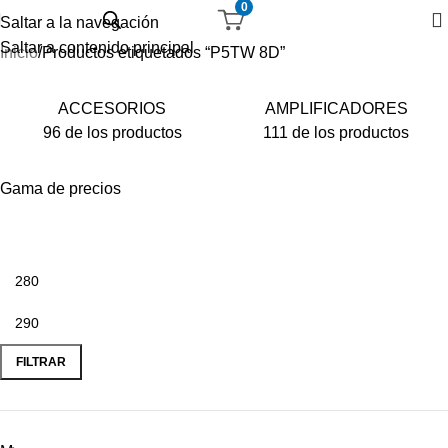
0
Saltar a la navegación
Saltar a contenido principal
Inicio
Productos etiquetados “P5TW 8D”
ACCESORIOS
AMPLIFICADORES
96 de los productos
111 de los productos
Gama de precios
FILTRAR