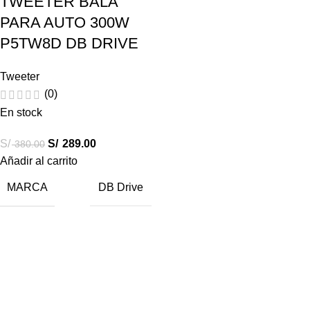
TWEETER BALA
PARA AUTO 300W
P5TW8D DB DRIVE
Tweeter
(0)
En stock
S/
S/
289.00
380.00
Añadir al carrito
MARCA
DB Drive
Destacados
Combos Car Audio
Subwoofers
Amplificadores
Radios Android