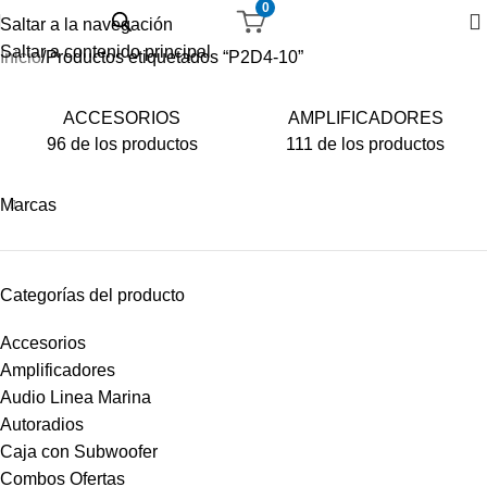
0
Saltar a la navegación
Saltar a contenido principal
Inicio
Productos etiquetados “P2D4-10”
ACCESORIOS
AMPLIFICADORES
96 de los productos
111 de los productos
Marcas
Categorías del producto
Accesorios
Amplificadores
Audio Linea Marina
Autoradios
Caja con Subwoofer
Combos Ofertas