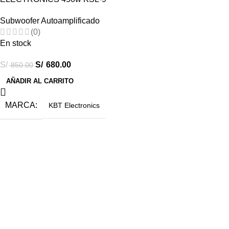
Subwoofer Autoamplificado
(0)
En stock
S/
S/
680.00
850.00
AÑADIR AL CARRITO
MARCA
KBT Electronics
Destacados
Combos Car Audio
Subwoofers
Amplificadores
Radios Android
Accesorios
Ofertas
Sobre Car Audio Express