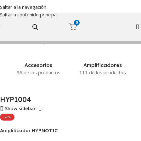
Saltar a la navegación
Saltar a contenido principal
0
Inicio
Productos etiquetados “HYP1004”
Accesorios
Amplificadores
96 de los productos
111 de los productos
HYP1004
Show sidebar
-26%
Amplificador HYPNOTIC
AUDIO 4″ CANALES 1200w