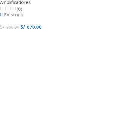
Amplificadores
HYP1004
(0)
En stock
S/
S/
670.00
900.00
Añadir Al Carrito