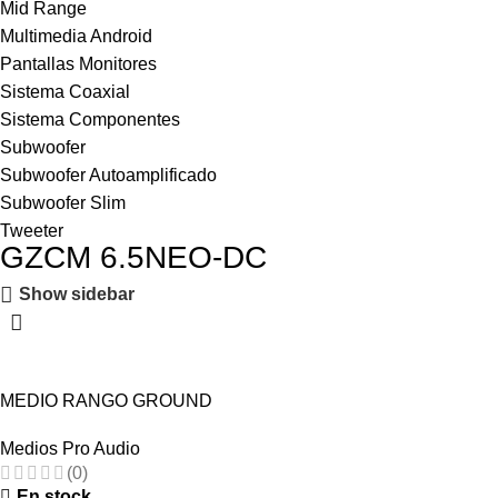
Mid Range
Multimedia Android
Pantallas Monitores
Sistema Coaxial
Sistema Componentes
Subwoofer
Subwoofer Autoamplificado
Subwoofer Slim
Tweeter
GZCM 6.5NEO-DC
Show sidebar
-18%
MEDIO RANGO GROUND
ZERO PAR» 6.5″ 320w GZCM
Medios Pro Audio
6.5NEO-DC
(0)
En stock