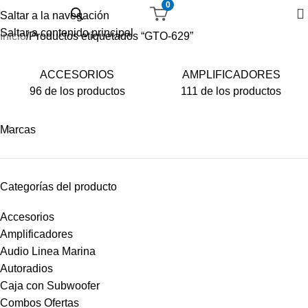
0
Saltar a la navegación
Saltar a contenido principal
Inicio
Productos etiquetados “GTO-629”
ACCESORIOS
AMPLIFICADORES
96 de los productos
111 de los productos
Marcas
Categorías del producto
Accesorios
Amplificadores
Audio Linea Marina
Autoradios
Caja con Subwoofer
Combos Ofertas