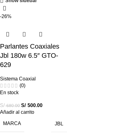
Show sidebar
-26%
Parlantes Coaxiales
Jbl 180w 6.5″ GTO-
629
Sistema Coaxial
(0)
En stock
S/
S/
500.00
680.00
Añadir al carrito
MARCA
JBL
Destacados